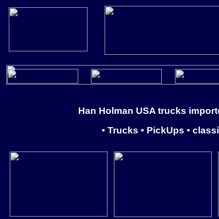
Han Holman USA trucks importee
• Trucks
• PickUps • classi